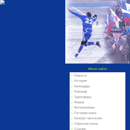
Меню сайта
Новости
История
Календарь
Команда
Трансферы
Форум
Фотоальбомы
Гостевая книга
Конкурс прогнозов
Обратная связь
Ссылки