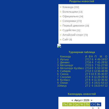
Разделы новостей
Команда
[232]
Болельщики
[13]
Официально
[34]
Соперники
[272]
Первый дивизион
[19]
Судейство
[11]
Алтайский спорт
[73]
Сайт
[6]
Турнирная таблица
Команда
И
В
Н
П
М
О
1
Иртыш
27
17
6
4
49-19
57
2
Динамо
27
16
4
7
41-28
52
3
Металлург
27
15
5
7
51-27
50
4
Металлург-Кузбасс
27
14
8
5
52-32
50
5
Сибиряк
27
12
3
12
36-48
39
6
Смена
27
9
10
8
35-30
37
7
Сахалин
27
8
8
11
29-28
32
8
Кузбасс
27
8
8
11
32-36
32
9
Океан
27
3
4
19
21-53
13
10
Амур
27
2
6
19
23-67
12
Календарь новостей
«
Август 2026
»
Пн
Вт
Ср
Чт
Пт
Сб
Вс
1
2