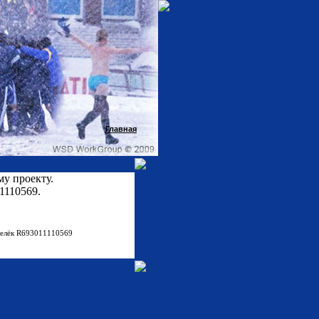
Главная
у проекту.
1110569.
шелёк R693011110569