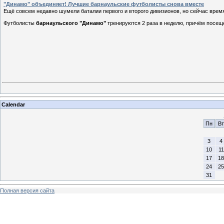
"Динамо" объединяет! Лучшие барнаульские футболисты снова вместе
Ещё совсем недавно шумели баталии первого и второго дивизионов, но сейчас врем
Футболисты
барнаульского "Динамо"
тренируются 2 раза в неделю, причём посе
Calendar
Пн
Вт
3
4
10
11
17
18
24
25
31
Полная версия сайта