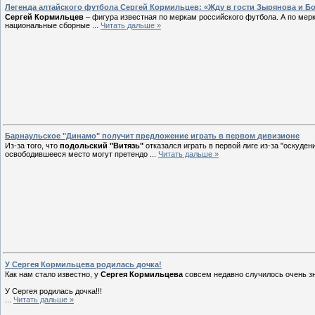
Легенда алтайского футбола Сергей Кормильцев: «Жду в гости Зырянова и Б
Сергей Кормильцев
– фигура известная по меркам российского футбола. А по мер
национальные сборные
...
Читать дальше »
Барнаульское "Динамо" получит предложение играть в первом дивизионе
Из-за того, что
подольский "Витязь"
отказался играть в первой лиге из-за "оскуден
освободившееся место могут претендо
...
Читать дальше »
У Сергея Кормильцева родилась дочка!
Как нам стало известно, у
Сергея Кормильцева
совсем недавно случилось очень
зн
У Сергея родилась дочка!!!
...
Читать дальше »