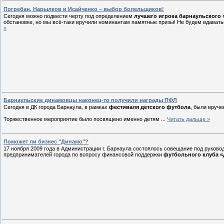
Погребан, Нарылков и Исайченко – выбор болельщиков!
Сегодня можно подвести черту под определением
лучшего игрока барнаульского
обстановке, но мы всё-таки вручили номинантам памятные призы! Не будем вдавать
»
Барнаульские динамовцы наконец-то получили награды ПФЛ
Сегодня в ДК города Барнаула, в рамках
фестиваля детского футбола
, были вруч
Торжественное мероприятие было посвящено именно детям
...
Читать дальше »
Поможет ли бизнес "Динамо"?
17 ноября 2009 года в Администрации г. Барнаула состоялось совещание под руково
предпринимателей города по вопросу финансовой поддержки
футбольного клуба 