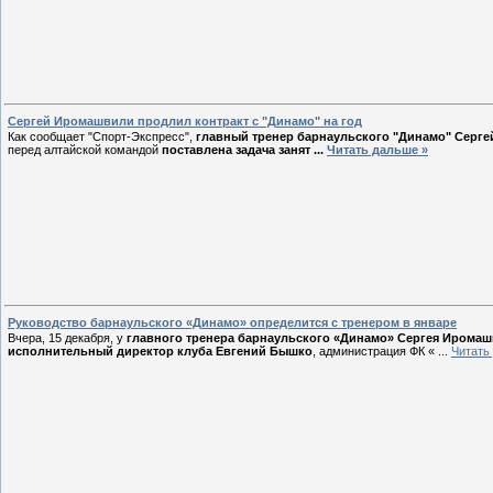
Сергей Иромашвили продлил контракт с "Динамо" на год
Как сообщает "Спорт-Экспресс",
главный тренер барнаульского "Динамо" Серге
перед алтайской командой
поставлена задача занят
...
Читать дальше »
Руководство барнаульского «Динамо» определится с тренером в январе
Вчера, 15 декабря, у
главного тренера барнаульского «Динамо» Сергея Ирома
исполнительный директор клуба Евгений Бышко
, администрация ФК «
...
Читать