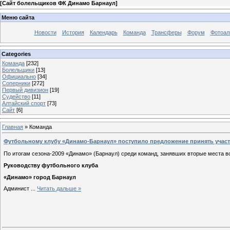
[
Сайт болельщиков ФК Динамо Барнаул
]
Меню сайта
Новости
История
Календарь
Команда
Трансферы
Форум
Фотоа
Categories
Команда
[232]
Болельщики
[13]
Официально
[34]
Соперники
[272]
Первый дивизион
[19]
Судейство
[11]
Алтайский спорт
[73]
Сайт
[6]
Главная
»
Команда
Футбольному клубу «Динамо-Барнаул» поступило предложение принять участи
По итогам сезона-2009 «Динамо» (Барнаул) среди команд, занявших вторые места в
Руководству футбольного клуба
«Динамо» город Барнаул
Админист
...
Читать дальше »