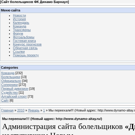
[
Сайт болельщиков ФК Динамо Барнаул
]
Меню сайта
Новости
История
Календарь
Команда
Трансферы
Форум
Фотоальбомы
Гостевая книга
Конкурс прогнозов
Обратная связь
Ссылки
Помощь проекту
Categories
Команда
[232]
Болельщики
[13]
Официально
[34]
Соперники
[272]
Первый дивизион
[19]
Судейство
[11]
Алтайский спорт
[73]
Сайт
[6]
Главная
»
2010
»
Январь
»
1
» Мы переехали!!! (Новый адрес: http://www.dynamo-altay.r
Мы переехали!!! (Новый адрес: http://www.dynamo-altay.ru/)
Администрация сайта болельщиков
«Д