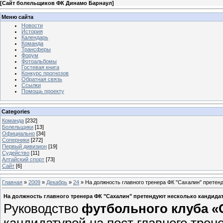
[
Сайт болельщиков ФК Динамо Барнаул
]
Меню сайта
Новости
История
Календарь
Команда
Трансферы
Форум
Фотоальбомы
Гостевая книга
Конкурс прогнозов
Обратная связь
Ссылки
Помощь проекту
Categories
Команда
[232]
Болельщики
[13]
Официально
[34]
Соперники
[272]
Первый дивизион
[19]
Судейство
[11]
Алтайский спорт
[73]
Сайт
[6]
Главная
»
2009
»
Декабрь
»
24
» На должность главного тренера ФК "Сахалин" претен
На должность главного тренера ФК "Сахалин" претендуют несколько кандида
Руководство
футбольного клуба «
кандидатурой на пост
главного трен