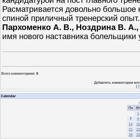
Расматривается довольно большое к
спиной приличный тренерский опыт
Пархоменко А. В., Ноздрина В. А.,
имя нового наставника болельщики 
Всего комментариев
:
0
Добавлять комментарии могу
[
Р
Calendar
Пн
Вт
1
7
8
14
15
21
22
28
29