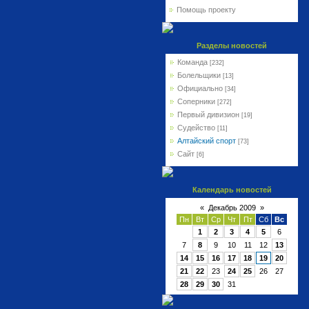
Помощь проекту
Разделы новостей
Команда
[232]
Болельщики
[13]
Официально
[34]
Соперники
[272]
Первый дивизион
[19]
Судейство
[11]
Алтайский спорт
[73]
Сайт
[6]
Календарь новостей
«
Декабрь 2009
»
Пн
Вт
Ср
Чт
Пт
Сб
Вс
1
2
3
4
5
6
7
8
9
10
11
12
13
14
15
16
17
18
19
20
21
22
23
24
25
26
27
28
29
30
31