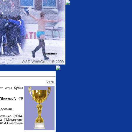
Главная
23:31
ят игры
Кубка
"Динамо", ФК
еделами.
сютенко
("СКА-
на
("Металлург-
Р А.Смертина-