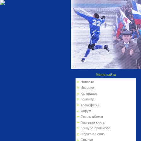
Меню сайта
Новости
История
Календарь
Команда
Трансферы
Форум
Фотоальбомы
Гостевая книга
Конкурс прогнозов
Обратная связь
Ссылки