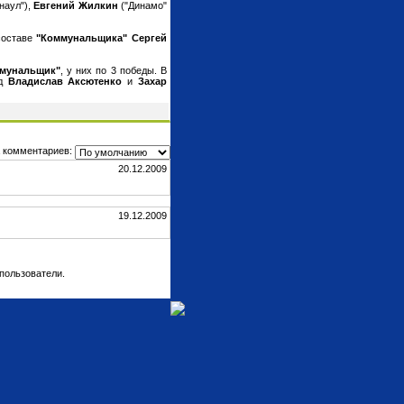
наул"),
Евгений Жилкин
("Динамо"
составе
"Коммунальщика" Сергей
мунальщик"
, у них по 3 победы. В
нд
Владислав Аксютенко
и
Захар
 комментариев:
20.12.2009
19.12.2009
пользователи.