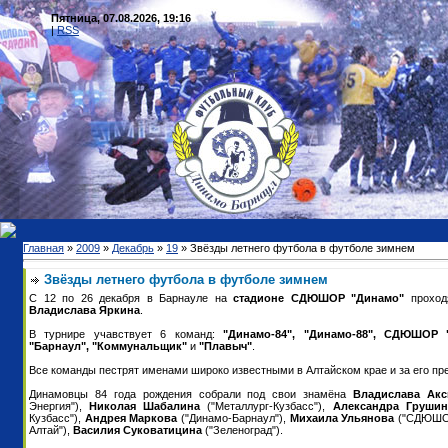
Пятница, 07.08.2026, 19:16
|
RSS
Главная
»
2009
»
Декабрь
»
19
» Звёзды летнего футбола в футболе зимнем
Звёзды летнего футбола в футболе зимнем
С 12 по 26 декабря в Барнауле на
стадионе СДЮШОР "Динамо"
проход
Владислава Яркина
.
В турнире учавствует 6 команд:
"Динамо-84", "Динамо-88", СДЮШОР 
"Барнаул", "Коммунальщик"
и
"Плавыч"
.
Все команды пестрят именами широко известными в Алтайском крае и за его пр
Динамовцы 84 года рождения собрали под свои знамёна
Владислава Ак
Энергия"),
Николая Шабалина
("Металлург-Кузбасс"),
Александра Груши
Кузбасс"),
Андрея Маркова
("Динамо-Барнаул"),
Михаила Ульянова
("СДЮШО
Алтай"),
Василия Суковатицина
("Зеленоград").