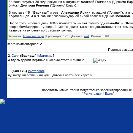
За бело-голубых 88 года рождения выступают
Алексей Гончаров
("Динамо-Бар
Бийск),
Дмитрий Ропельт
("Динамо" Бийск).
В составе
ФК "Барнаул"
играет
Александр Яркин
младший ("Алания"), а в 
Кормильцев
. А в "Плавыче" главной ударной силой является
Денис Мочалов
.
После трёх игровых дней 100% показатель имеют только
"Динамо-84"
и
"Ком
споре бомбардиров турнира 1 место делят также представители этих кома
Казаков
на их счету по 5 забитых мячей.
Категория:
Алтайский спорт
| Просмотров: 1911 | Добавил:
wsd
| Рейтинг: 0.0/0
Всего комментариев:
2
Порядок вывода
2
.
Саня
(Барнаул)
[
Материал
]
А вдоль дороги мёртвые с косами стоят, и тишина.........
1
.
(КАКТУС)
[
Материал
]
ну, нигде ни афиш и ни куя... дятелы! опять все через ж
Добавлять комментарии могут только зарегистрированные 
[
Регистрация
|
Вход
]