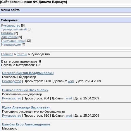
[
Сайт болельщиков ФК Динамо Барнаул
]
Меню сайта
Categories
Руководство
[8]
Тренерский штаб
[3]
Вратари
[2]
Защитники
[9]
Полузащитники
[13]
Нападающие
[4]
Главная
»
Статьи
» Руководство
В категории материалов
:
8
Показано материалов
:
1-8
Сигарев Виктор Владимирович
Генеральный директор
Руководство
|
Просмотров:
1430
|
Добавил:
wsd
|
Дата:
25.04.2009
Бышко Евгений Васильевич
Исполнительный директор
Руководство
|
Просмотров:
934
|
Добавил:
wsd
|
Дата:
25.04.2009
Юдин Александр Васильевич
Помощник руководителя по безопасности
Руководство
|
Просмотров:
810
|
Добавил:
wsd
|
Дата:
25.04.2009
Цымбал Егор Александрович
Массажист