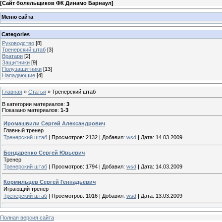
[
Сайт болельщиков ФК Динамо Барнаул
]
Меню сайта
Categories
Руководство
[8]
Тренерский штаб
[3]
Вратари
[2]
Защитники
[9]
Полузащитники
[13]
Нападающие
[4]
Главная
»
Статьи
» Тренерский штаб
В категории материалов
:
3
Показано материалов
:
1-3
Иромашвили Сергей Александрович
Главный тренер
Тренерский штаб
|
Просмотров:
2132
|
Добавил:
wsd
|
Дата:
14.03.2009
Бондаренко Сергей Юрьевич
Тренер
Тренерский штаб
|
Просмотров:
1794
|
Добавил:
wsd
|
Дата:
14.03.2009
Кормильцев Сергей Геннадьевич
Играющий тренер
Тренерский штаб
|
Просмотров:
1016
|
Добавил:
wsd
|
Дата:
13.03.2009
Полная версия сайта