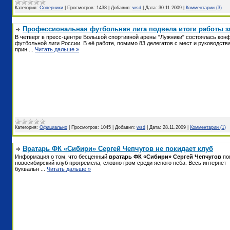
Категория:
Соперники
|
Просмотров:
1438
|
Добавил:
wsd
|
Дата:
30.11.2009
|
Комментарии (3)
Профессиональная футбольная лига подвела итоги работы з
В четверг в пресс-центре Большой спортивной арены "Лужники" состоялась кон
футбольной лиги России. В её работе, помимо 83 делегатов с мест и руководств
прин
...
Читать дальше »
Категория:
Официально
|
Просмотров:
1045
|
Добавил:
wsd
|
Дата:
28.11.2009
|
Комментарии (1)
Вратарь ФК «Сибири» Сергей Чепчугов не покидает клуб
Информация о том, что бесценный
вратарь ФК «Сибири» Сергей Чепчугов
по
новосибирский клуб прогремела, словно гром среди ясного неба. Весь интернет
буквальн
...
Читать дальше »