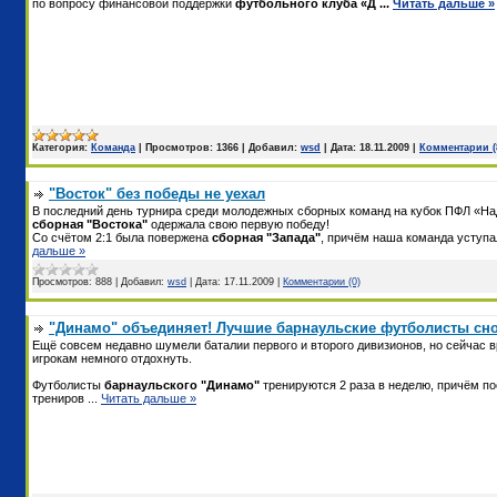
по вопросу финансовой поддержки
футбольного клуба «Д
...
Читать дальше »
Категория:
Команда
|
Просмотров:
1366
|
Добавил:
wsd
|
Дата:
18.11.2009
|
Комментарии (
"Восток" без победы не уехал
В последний день турнира среди молодежных сборных команд на кубок ПФЛ «Н
сборная "Востока"
одержала свою первую победу!
Со счётом 2:1 была повержена
сборная "Запада"
, причём наша команда уступ
дальше »
Просмотров:
888
|
Добавил:
wsd
|
Дата:
17.11.2009
|
Комментарии (0)
"Динамо" объединяет! Лучшие барнаульские футболисты сно
Ещё совсем недавно шумели баталии первого и второго дивизионов, но сейчас 
игрокам немного отдохнуть.
Футболисты
барнаульского "Динамо"
тренируются 2 раза в неделю, причём п
трениров
...
Читать дальше »