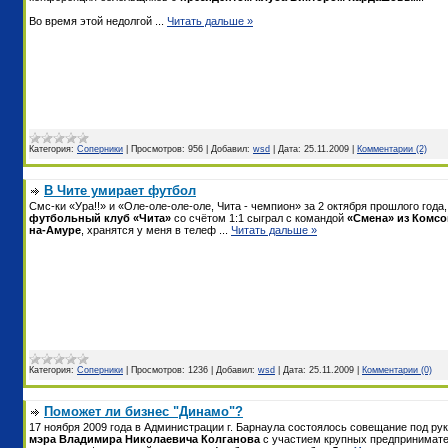
Во время этой недолгой
...
Читать дальше »
Категория:
Соперники
|
Просмотров:
956
|
Добавил:
wsd
|
Дата:
25.11.2009
|
Комментарии (2)
В Чите умирает футбол
Смс-ки «Ура!!» и «Оле-оле-оле-оле, Чита - чемпион» за 2 октября прошлого года,
футбольный клуб «Чита»
со счётом 1:1 сыграл с командой
«Смена» из Комсо
на-Амуре
, хранятся у меня в телеф
...
Читать дальше »
Категория:
Соперники
|
Просмотров:
1236
|
Добавил:
wsd
|
Дата:
25.11.2009
|
Комментарии (0)
Поможет ли бизнес "Динамо"?
17 ноября 2009 года в Администрации г. Барнаула состоялось совещание под ру
мэра Владимира Николаевича Колганова
с участием крупных предпринимате