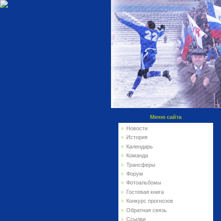
Меню сайта
Новости
История
Календарь
Команда
Трансферы
Форум
Фотоальбомы
Гостевая книга
Конкурс прогнозов
Обратная связь
Ссылки