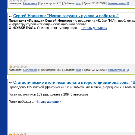
Категория:
Соперники
|
Просмотров:
978
|
Добавил:
wsd
|
Дата:
02.12.2009
|
Комментарии (1)
Сергей Новиков: “Нужно засучить рукава и работать”
Президент «Иртыша» Сергей Новиков
- о неудаче на «Кубке ПФЛ», проблемах
инфраструктурой и текущей селекционной работе.
О «КУБКЕ ПФЛ».
Считаю, этот турнир поле
...
Читать дальше »
Категория:
Соперники
|
Просмотров:
859
|
Добавил:
wsd
|
Дата:
02.12.2009
|
Комментарии (0)
Статистические итоги чемпионата второго дивизиона зоны "Во
Проведено 135 матчей (фактически 128), забито 348 мячей (в среднем 2,7 гола з
Гости отличились 139 раз, хозяева 209, 5 автоголов.
Гости побежда
...
Читать дальше »