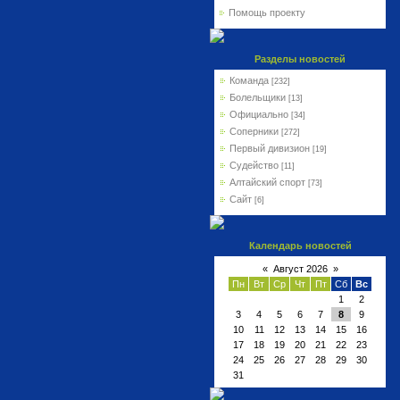
Помощь проекту
Разделы новостей
Команда
[232]
Болельщики
[13]
Официально
[34]
Соперники
[272]
Первый дивизион
[19]
Судейство
[11]
Алтайский спорт
[73]
Сайт
[6]
Календарь новостей
«
Август 2026
»
Пн
Вт
Ср
Чт
Пт
Сб
Вс
1
2
3
4
5
6
7
8
9
10
11
12
13
14
15
16
17
18
19
20
21
22
23
24
25
26
27
28
29
30
31