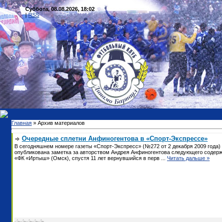
Суббота, 08.08.2026, 18:02
|
RSS
Главная
»
Архив материалов
Очередные сплетни Анфиногентова в «Спорт-Экспрессе»
В сегодняшнем номере газеты «Спорт-Экспресс» (№272 от 2 декабря 2009 года)
опубликована заметка за авторством Андрея Анфиногентова следующего содерж
«ФК «Иртыш» (Омск), спустя 11 лет вернувшийся в перв
...
Читать дальше »