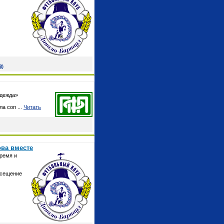
8)
адежда»
ала соп
...
Читать
ва вместе
время и
осещение