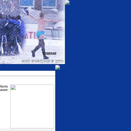
Главная
 была
ания: