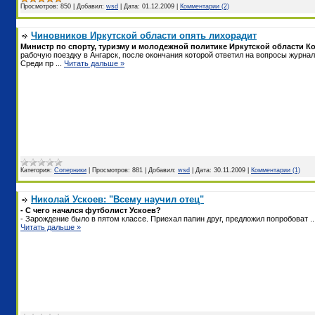
Просмотров:
850
|
Добавил:
wsd
|
Дата:
01.12.2009
|
Комментарии (2)
Чиновников Иркутской области опять лихорадит
Министр по спорту, туризму и молодежной политике Иркутской области К
рабочую поездку в Ангарск, после окончания которой ответил на вопросы журнал
Среди пр
...
Читать дальше »
Категория:
Соперники
|
Просмотров:
881
|
Добавил:
wsd
|
Дата:
30.11.2009
|
Комментарии (1)
Николай Ускоев: "Всему научил отец"
- С чего начался футболист Ускоев?
- Зарождение было в пятом классе. Приехал папин друг, предложил попробоват
..
Читать дальше »