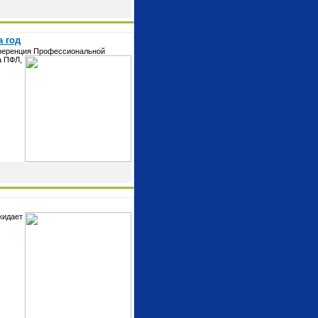
а год
ференция
Профессиональной
а ПФЛ,
кидает