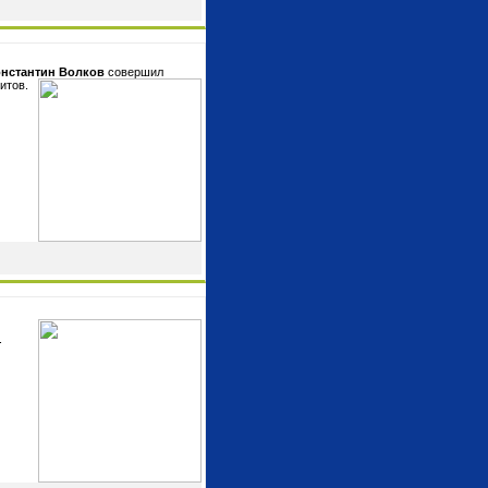
онстантин
Волков
совершил
итов.
.