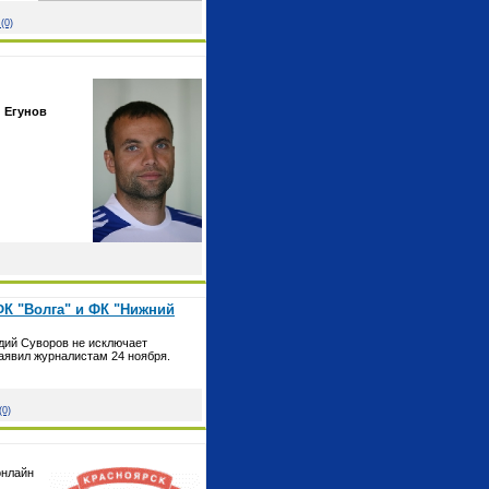
(0)
н Егунов
К "Волга" и ФК "Нижний
дий Суворов не исключает
заявил журналистам 24 ноября.
(0)
онлайн