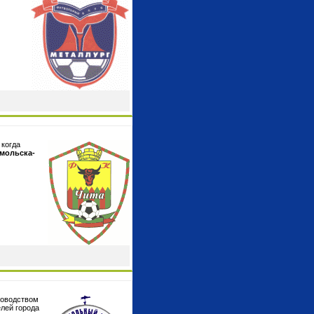
 когда
мольска-
ководством
лей города