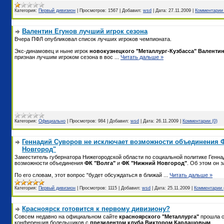
Категория:
Первый дивизион
|
Просмотров:
1567
|
Добавил:
wsd
|
Дата:
27.11.2009
|
Комментарии 
Валентин Егунов лучший игрок сезона
Вчера ПФЛ опубликовал список лучших игроков чемпионата.
Экс-динамовец и ныне игрок
новокузнецкого "Металлург-Кузбасса" Валенти
признан лучшим игроком сезона в вос
...
Читать дальше »
Категория:
Официально
|
Просмотров:
984
|
Добавил:
wsd
|
Дата:
26.11.2009
|
Комментарии (0)
Геннадий Суворов не исключает возможности объединения Ф
Новгород"
Заместитель губернатора Нижегородской области по социальной политике Генна
возможности объединения
ФК "Волга"
и
ФК "Нижний Новгород"
. Об этом он 
По его словам, этот вопрос "будет обсуждаться в ближай
...
Читать дальше »
Категория:
Первый дивизион
|
Просмотров:
1115
|
Добавил:
wsd
|
Дата:
25.11.2009
|
Комментарии 
Красноярск готовится к первому дивизиону?
Совсем недавно на официальном сайте
красноярского "Металлурга"
прошла 
конференция болельщиков с
президентом клуба Виктором Кардашовым
.